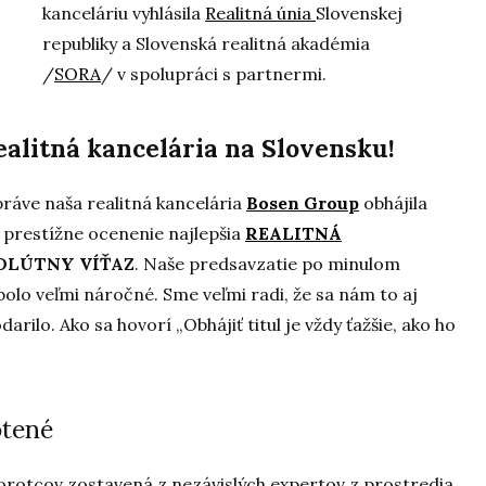
kanceláriu vyhlásila
Realitná únia
Slovenskej
republiky a Slovenská realitná akadémia
/
SORA
/ v spolupráci s partnermi.
ealitná kancelária na Slovensku!
áve naša realitná kancelária
Bosen Group
obhájila
k prestížne ocenenie najlepšia
REALITNÁ
OLÚTNY VÍŤAZ
. Naše predsavzatie po minulom
 bolo veľmi náročné. Sme veľmi radi, že sa nám to aj
arilo. Ako sa hovorí „Obhájiť titul je vždy ťažšie, ako ho
otené
porotcov zostavená z nezávislých expertov z prostredia