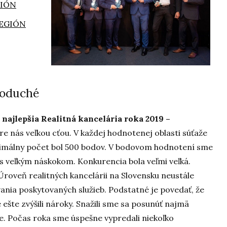
GIÓN
EGIÓN
dnoduché
i
najlepšia Realitná kancelária roka 2019 –
re nás veľkou cťou. V každej hodnotenej oblasti súťaže
ximálny počet bol 500 bodov. V bodovom hodnotení sme
ak s veľkým náskokom. Konkurencia bola veľmi veľká.
roveň realitných kancelárii na Slovensku neustále
vania poskytovaných služieb. Podstatné je povedať, že
ešte zvýšili nároky. Snažili sme sa posunúť najmä
e. Počas roka sme úspešne vypredali niekoľko