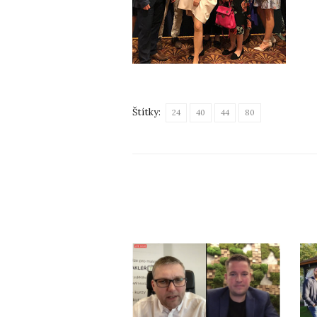
Štítky:
24
40
44
80