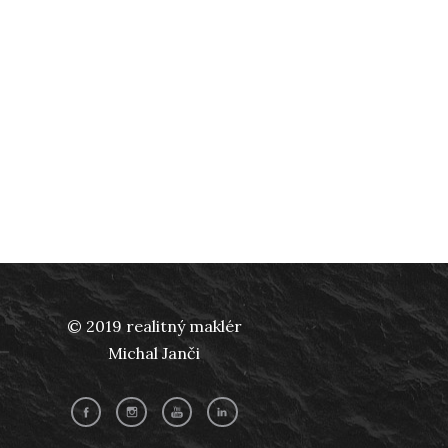
© 2019 realitný maklér
Michal Janči