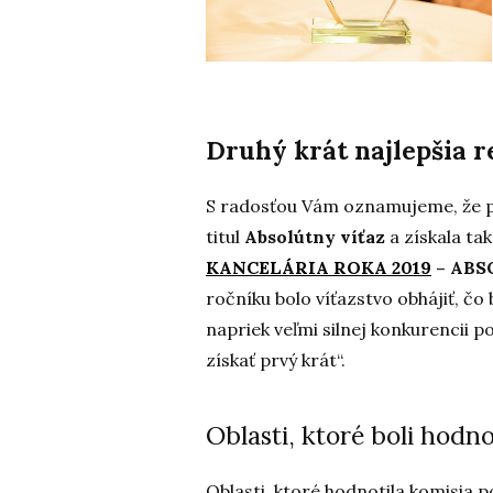
Druhý krát najlepšia r
S radosťou Vám oznamujeme, že pr
titul
Absolútny víťaz
a získala ta
KANCELÁRIA ROKA 2019
– ABS
ročníku bolo víťazstvo obhájiť, čo
napriek veľmi silnej konkurencii pod
získať prvý krát“.
Oblasti, ktoré boli hodn
Oblasti, ktoré hodnotila komisia 