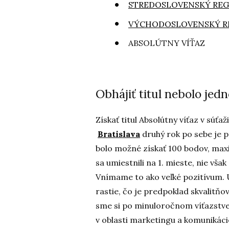
STREDOSLOVENSKÝ RE
VÝCHODOSLOVENSKÝ R
ABSOLÚTNY VÍŤAZ
Obhájiť titul nebolo je
Získať titul Absolútny víťaz v súťaž
Bratislava
druhý rok po sebe je p
bolo možné získať 100 bodov, ma
sa umiestnili na 1. mieste, nie vš
Vnímame to ako veľké pozitívum. Ú
rastie, čo je predpoklad skvalitňo
sme si po minuloročnom víťazstve 
v oblasti marketingu a komunikáci