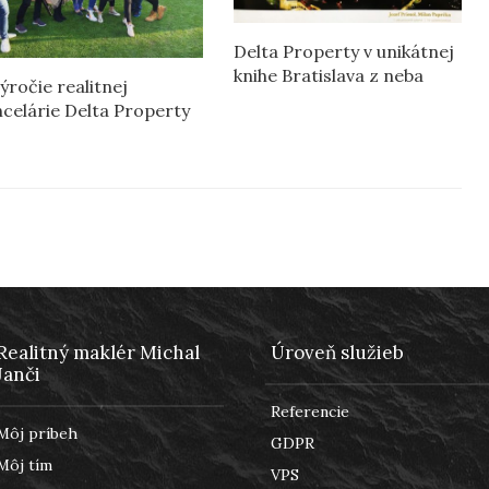
Delta Property v unikátnej
knihe Bratislava z neba
výročie realitnej
ncelárie Delta Property
Realitný maklér Michal
Úroveň služieb
Janči
Referencie
Môj príbeh
GDPR
Môj tím
VPS