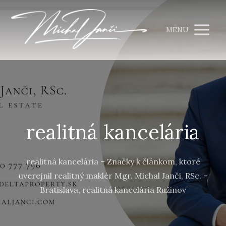
MENU
realitná kancelária
realitná kancelária – Značky k článkom, ktoré
uverejnil realitný maklér Mgr. Michal Janči, RSc. –
Bratislava, realitná kancelária Ružinov